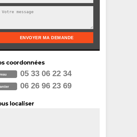
os coordonnées
05 33 06 22 34
reau
06 26 96 23 69
antier
us localiser