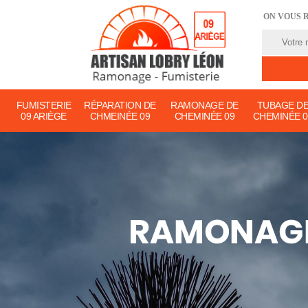
ON VOUS 
FUMISTERIE
RÉPARATION DE
RAMONAGE DE
TUBAGE D
09 ARIÈGE
CHMEINÉE 09
CHEMINÉE 09
CHEMINÉE 0