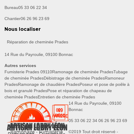
Bureau
05 33 06 22 34
Chantier
06 26 96 23 69
Nous localiser
Réparation de cheminée Prades
14 Rue du Payroulie, 09100 Bonnac
Autres services
Fumisterie Prades 09110
Ramonage de cheminée Prades
Tubage
de cheminée Prades
Débistrage de cheminée Prades
Ramoneur
Prades
Ramonage de chaudière Prades
Poseur et pose de poêle à
bois et granulé Prades
Pose et réparation de chapeau de
cheminée Prades
Entretien de cheminée Prades
14 Rue du Payroulie, 09100
Bonnac
05 33 06 22 34
06 26 96 23 69
©2019 Tout droit réservé -