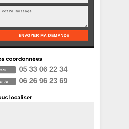
os coordonnées
05 33 06 22 34
reau
06 26 96 23 69
antier
us localiser