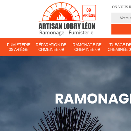
ON VOUS 
FUMISTERIE
RÉPARATION DE
RAMONAGE DE
TUBAGE D
09 ARIÈGE
CHMEINÉE 09
CHEMINÉE 09
CHEMINÉE 0