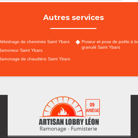
Autres services
Débistrage de cheminée Saint Ybars
Poseur et pose de poêle à bo
granulé Saint Ybars
Ramoneur Saint Ybars
Ramonage de chaudière Saint Ybars