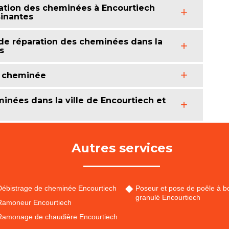
ration des cheminées à Encourtiech
sinantes
 de réparation des cheminées dans la
s
e cheminée
inées dans la ville de Encourtiech et
Autres services
Débistrage de cheminée Encourtiech
Poseur et pose de poêle à bo
granulé Encourtiech
Ramoneur Encourtiech
Ramonage de chaudière Encourtiech