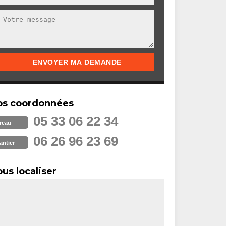
os coordonnées
05 33 06 22 34
reau
06 26 96 23 69
antier
us localiser