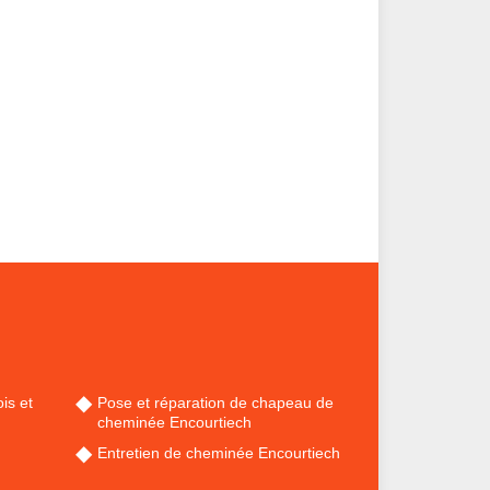
is et
Pose et réparation de chapeau de
cheminée Encourtiech
Entretien de cheminée Encourtiech