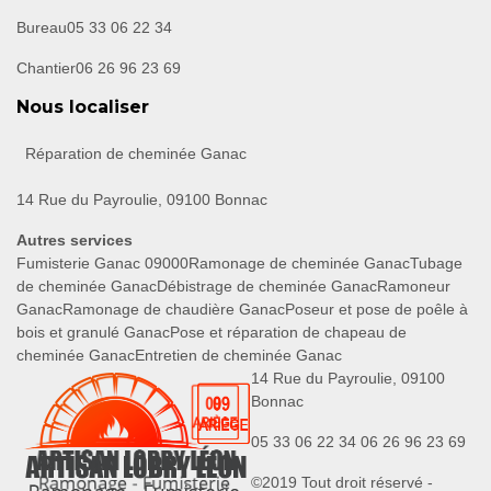
Bureau
05 33 06 22 34
Chantier
06 26 96 23 69
Nous localiser
Réparation de cheminée Ganac
14 Rue du Payroulie, 09100 Bonnac
Autres services
Fumisterie Ganac 09000
Ramonage de cheminée Ganac
Tubage
de cheminée Ganac
Débistrage de cheminée Ganac
Ramoneur
Ganac
Ramonage de chaudière Ganac
Poseur et pose de poêle à
bois et granulé Ganac
Pose et réparation de chapeau de
cheminée Ganac
Entretien de cheminée Ganac
14 Rue du Payroulie, 09100
Bonnac
05 33 06 22 34
06 26 96 23 69
©2019 Tout droit réservé -