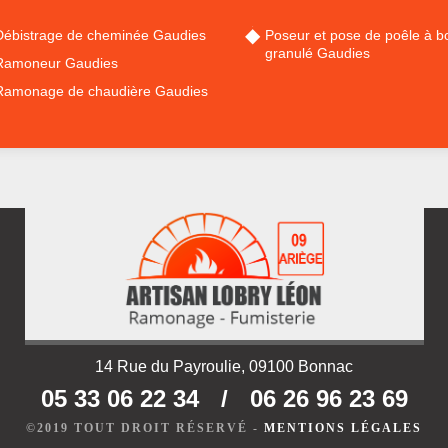
Débistrage de cheminée Gaudies
Poseur et pose de poêle à bo
granulé Gaudies
Ramoneur Gaudies
Ramonage de chaudière Gaudies
14 Rue du Payroulie, 09100 Bonnac
05 33 06 22 34
/
06 26 96 23 69
©2019 TOUT DROIT RÉSERVÉ -
MENTIONS LÉGALES