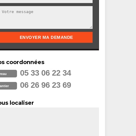
os coordonnées
05 33 06 22 34
reau
06 26 96 23 69
antier
us localiser