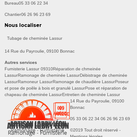
Bureau
05 33 06 22 34
Chantier
06 26 96 23 69
Nous localiser
Tubage de cheminée Lassur
14 Rue du Payroulie, 09100 Bonnac
Autres services
Fumisterie Lassur 09310
Réparation de chmeinée
Lassur
Ramonage de cheminée Lassur
Débistrage de cheminée
Lassur
Ramoneur Lassur
Ramonage de chaudière Lassur
Poseur
et pose de poêle à bois et granulé Lassur
Pose et réparation de
chapeau de cheminée Lassur
Entretien de cheminée Lassur
14 Rue du Payroulie, 09100
Bonnac
05 33 06 22 34
06 26 96 23 69
©2019 Tout droit réservé -
Mentions légales