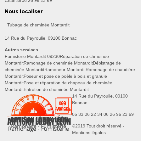
Chantier
06 26 96 23 69
Nous localiser
Tubage de cheminée Montardit
14 Rue du Payroulie, 09100 Bonnac
Autres services
Fumisterie Montardit 09230
Réparation de chmeinée
Montardit
Ramonage de cheminée Montardit
Débistrage de
cheminée Montardit
Ramoneur Montardit
Ramonage de chaudière
Montardit
Poseur et pose de poêle à bois et granulé
Montardit
Pose et réparation de chapeau de cheminée
Montardit
Entretien de cheminée Montardit
14 Rue du Payroulie, 09100
Bonnac
05 33 06 22 34
06 26 96 23 69
©2019 Tout droit réservé -
Mentions légales