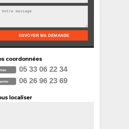
os coordonnées
05 33 06 22 34
reau
06 26 96 23 69
antier
us localiser