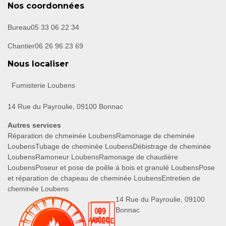
Nos coordonnées
Bureau
05 33 06 22 34
Chantier
06 26 96 23 69
Nous localiser
Fumisterie Loubens
14 Rue du Payroulie, 09100 Bonnac
Autres services
Réparation de chmeinée Loubens
Ramonage de cheminée
Loubens
Tubage de cheminée Loubens
Débistrage de cheminée
Loubens
Ramoneur Loubens
Ramonage de chaudière
Loubens
Poseur et pose de poêle à bois et granulé Loubens
Pose
et réparation de chapeau de cheminée Loubens
Entretien de
cheminée Loubens
14 Rue du Payroulie, 09100
Bonnac