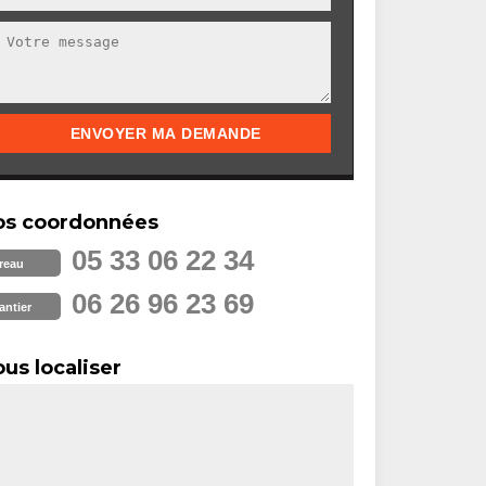
os coordonnées
05 33 06 22 34
reau
06 26 96 23 69
antier
us localiser