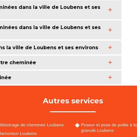
inées dans la ville de Loubens et ses
minées dans la ville de Loubens et ses
s la ville de Loubens et ses environs
otre cheminée
inée
Autres services
Débistrage de cheminée Loubens
Poseur et pose de poêle à bo
granulé Loubens
Ramoneur Loubens