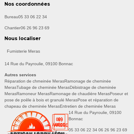
Nos coordonnées
Bureau
05 33 06 22 34
Chantier
06 26 96 23 69
Nous localiser
Fumisterie Meras
14 Rue du Payroulie, 09100 Bonnac
Autres services
Réparation de chmeinée Meras
Ramonage de cheminée
Meras
Tubage de cheminée Meras
Débistrage de cheminée
Meras
Ramoneur Meras
Ramonage de chaudière Meras
Poseur et
pose de poêle à bois et granulé Meras
Pose et réparation de
chapeau de cheminée Meras
Entretien de cheminée Meras
14 Rue du Payroulie, 09100
Bonnac
05 33 06 22 34
06 26 96 23 69