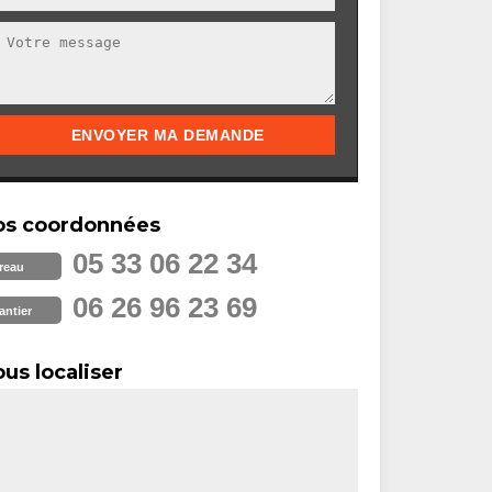
os coordonnées
05 33 06 22 34
reau
06 26 96 23 69
antier
us localiser