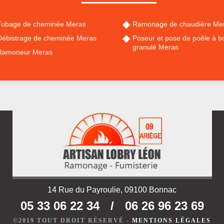
Tubage de cheminée Meras
Ramonage de chaudière Me
Débistrage de cheminée Meras
Poseur et pose de poêle à bo
granulé Meras
Ramoneur Meras
14 Rue du Payroulie, 09100 Bonnac
05 33 06 22 34
/
06 26 96 23 69
©2019 TOUT DROIT RÉSERVÉ -
MENTIONS LÉGALES