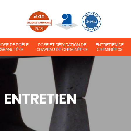
POSE DE POÊLE
POSE ET RÉPARATION DE
ENTRETIEN DE
 GRANULÉ 09
CHAPEAU DE CHEMINÉE 09
CHEMINÉE 09