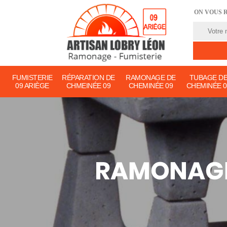
ON VOUS 
FUMISTERIE
RÉPARATION DE
RAMONAGE DE
TUBAGE D
09 ARIÈGE
CHMEINÉE 09
CHEMINÉE 09
CHEMINÉE 0