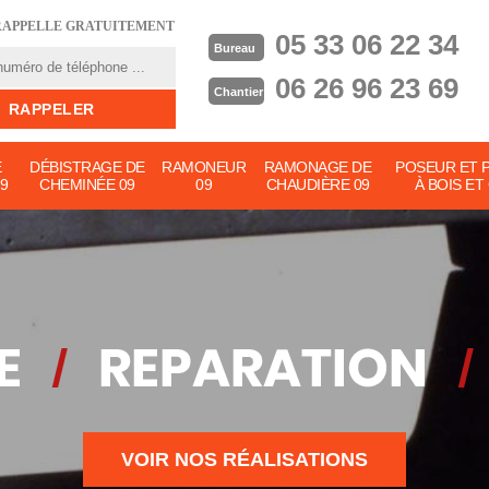
RAPPELLE GRATUITEMENT
05 33 06 22 34
Bureau
06 26 96 23 69
Chantier
E
DÉBISTRAGE DE
RAMONEUR
RAMONAGE DE
POSEUR ET 
9
CHEMINÉE 09
09
CHAUDIÈRE 09
À BOIS ET
VOIR NOS RÉALISATIONS