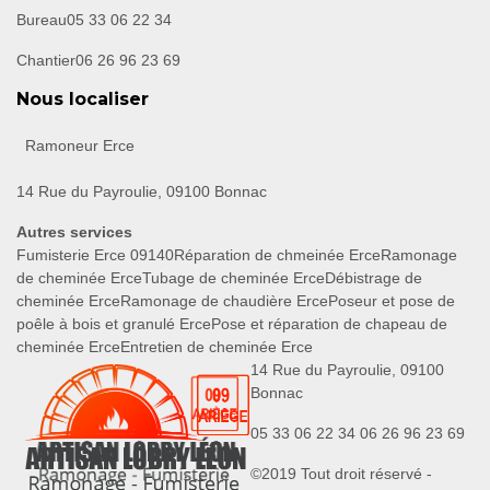
Bureau
05 33 06 22 34
Chantier
06 26 96 23 69
Nous localiser
Ramoneur Erce
14 Rue du Payroulie, 09100 Bonnac
Autres services
Fumisterie Erce 09140
Réparation de chmeinée Erce
Ramonage
de cheminée Erce
Tubage de cheminée Erce
Débistrage de
cheminée Erce
Ramonage de chaudière Erce
Poseur et pose de
poêle à bois et granulé Erce
Pose et réparation de chapeau de
cheminée Erce
Entretien de cheminée Erce
14 Rue du Payroulie, 09100
Bonnac
05 33 06 22 34
06 26 96 23 69
©2019 Tout droit réservé -