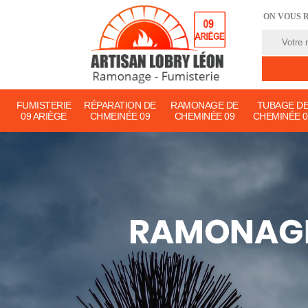
ON VOUS 
FUMISTERIE
RÉPARATION DE
RAMONAGE DE
TUBAGE D
09 ARIÈGE
CHMEINÉE 09
CHEMINÉE 09
CHEMINÉE 0