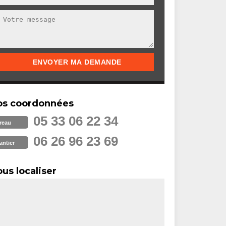
os coordonnées
05 33 06 22 34
reau
06 26 96 23 69
antier
us localiser