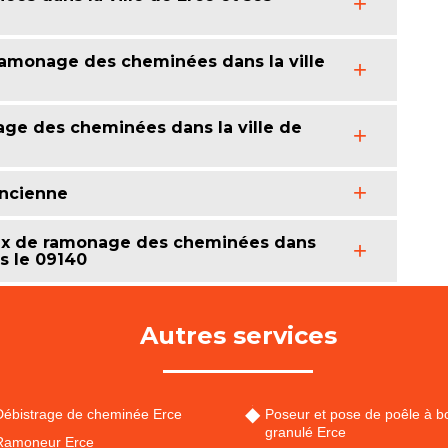
 ramonage des cheminées dans la ville
age des cheminées dans la ville de
ancienne
aux de ramonage des cheminées dans
ns le 09140
Autres services
Débistrage de cheminée Erce
Poseur et pose de poêle à bo
granulé Erce
Ramoneur Erce