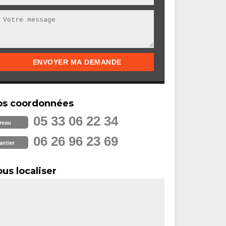
os coordonnées
05 33 06 22 34
reau
06 26 96 23 69
antier
us localiser