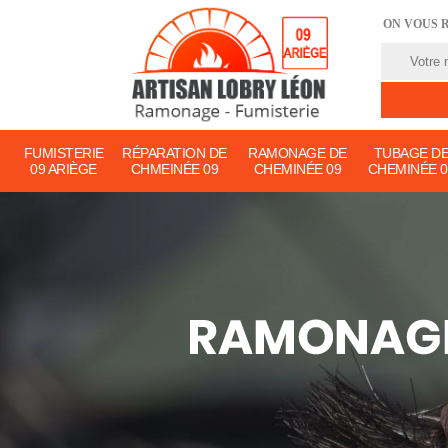
ON VOUS 
FUMISTERIE
RÉPARATION DE
RAMONAGE DE
TUBAGE D
09 ARIÈGE
CHMEINÉE 09
CHEMINÉE 09
CHEMINÉE 0