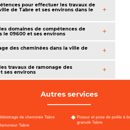
tences pour effectuer les travaux de
lle de Tabre et ses environs dans le
 des domaines de compétences de
 le 09600 et ses environs
age des cheminées dans la ville de
des travaux de ramonage des
t ses environs
Autres services
Débistrage de cheminée Tabre
Poseur et pose de poêle à bo
granulé Tabre
Ramoneur Tabre