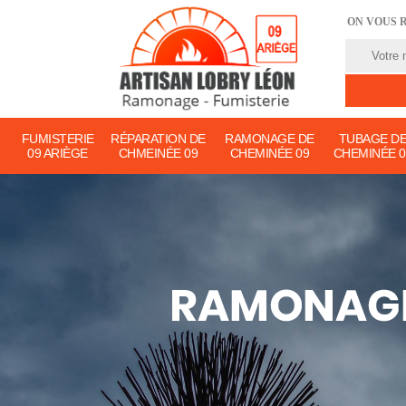
ON VOUS 
FUMISTERIE
RÉPARATION DE
RAMONAGE DE
TUBAGE D
09 ARIÈGE
CHMEINÉE 09
CHEMINÉE 09
CHEMINÉE 0