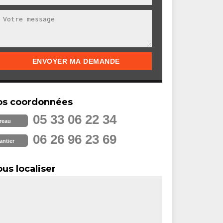
os coordonnées
05 33 06 22 34
reau
06 26 96 23 69
antier
us localiser