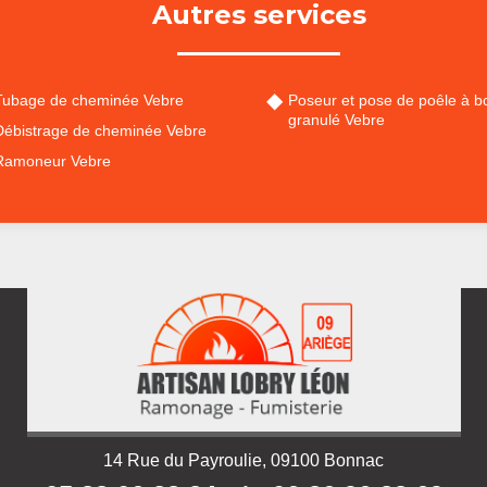
Autres services
Tubage de cheminée Vebre
Poseur et pose de poêle à bo
granulé Vebre
Débistrage de cheminée Vebre
Ramoneur Vebre
14 Rue du Payroulie, 09100 Bonnac