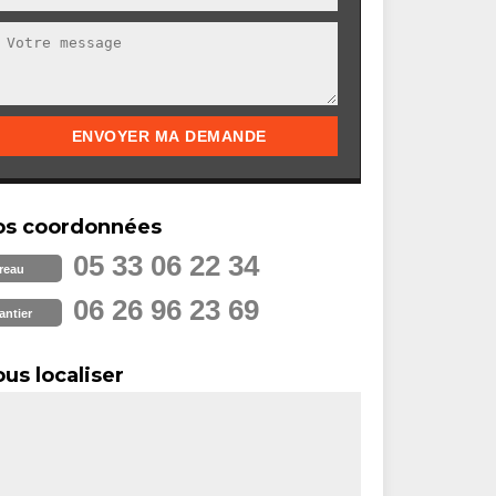
os coordonnées
05 33 06 22 34
reau
06 26 96 23 69
antier
us localiser