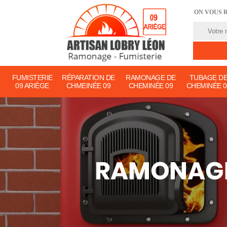
ON VOUS 
FUMISTERIE
RÉPARATION DE
RAMONAGE DE
TUBAGE D
09 ARIÈGE
CHMEINÉE 09
CHEMINÉE 09
CHEMINÉE 0