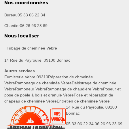
Nos coordonnées
Bureau
05 33 06 22 34
Chantier
06 26 96 23 69
Nous localiser
Tubage de cheminée Vebre
14 Rue du Payroulie, 09100 Bonnac
Autres services
Fumisterie Vebre 09310
Réparation de chmeinée
Vebre
Ramonage de cheminée Vebre
Débistrage de cheminée
Vebre
Ramoneur Vebre
Ramonage de chaudière Vebre
Poseur et
pose de poêle à bois et granulé Vebre
Pose et réparation de
chapeau de cheminée Vebre
Entretien de cheminée Vebre
14 Rue du Payroulie, 09100
Bonnac
05 33 06 22 34
06 26 96 23 69