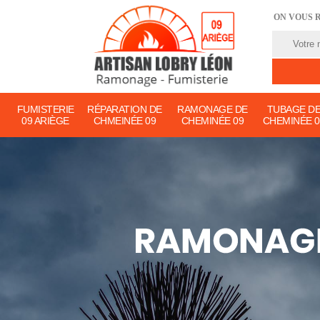
ON VOUS 
FUMISTERIE
RÉPARATION DE
RAMONAGE DE
TUBAGE D
09 ARIÈGE
CHMEINÉE 09
CHEMINÉE 09
CHEMINÉE 0