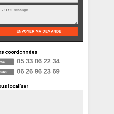
os coordonnées
05 33 06 22 34
reau
06 26 96 23 69
antier
us localiser