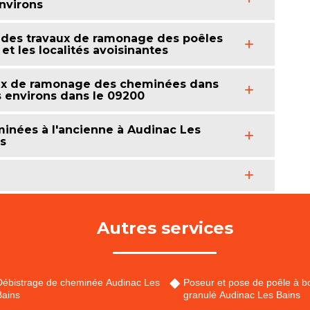
environs
 des travaux de ramonage des poêles
et les localités avoisinantes
aux de ramonage des cheminées dans
es environs dans le 09200
inées à l'ancienne à Audinac Les
ns
Autres services
Débistrage de cheminée Audinac Les
Poseur et pose de poêle à bo
Bains
granulé Audinac Les Bains