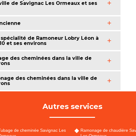
ille de Savignac Les Ormeaux et ses
ancienne
spécialité de Ramoneur Lobry Léon à
0 et ses environs
age des cheminées dans la ville de
rons
nage des cheminées dans la ville de
rons
Autres services
Tubage de cheminée Savignac Les
Ramonage de chaudière Sav
Ormeaux
Les Ormeaux