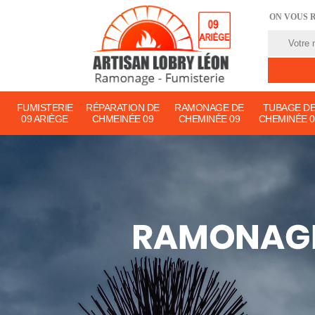
ON VOUS 
FUMISTERIE
RÉPARATION DE
RAMONAGE DE
TUBAGE D
09 ARIÈGE
CHMEINÉE 09
CHEMINÉE 09
CHEMINÉE 0