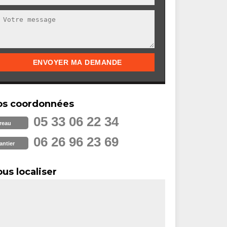
os coordonnées
05 33 06 22 34
reau
06 26 96 23 69
antier
us localiser