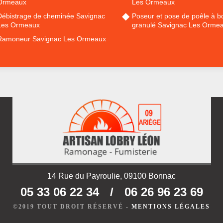
Ormeaux
Les Ormeaux
Débistrage de cheminée Savignac
Poseur et pose de poêle à bo
Les Ormeaux
granulé Savignac Les Orme
Ramoneur Savignac Les Ormeaux
14 Rue du Payroulie, 09100 Bonnac
05 33 06 22 34
/
06 26 96 23 69
©2019 TOUT DROIT RÉSERVÉ -
MENTIONS LÉGALES