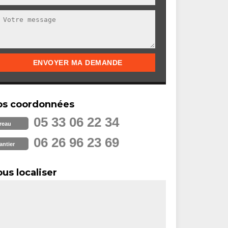
os coordonnées
05 33 06 22 34
reau
06 26 96 23 69
antier
us localiser