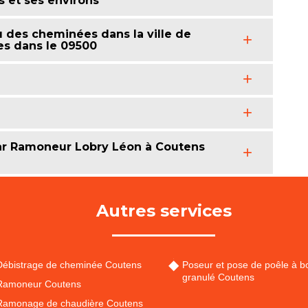
s et ses environs
au des cheminées dans la ville de
tes dans le 09500
par Ramoneur Lobry Léon à Coutens
Autres services
Débistrage de cheminée Coutens
Poseur et pose de poêle à bo
granulé Coutens
Ramoneur Coutens
Ramonage de chaudière Coutens