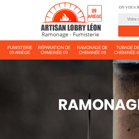
ON VOUS 
FUMISTERIE
RÉPARATION DE
RAMONAGE DE
TUBAGE D
09 ARIÈGE
CHMEINÉE 09
CHEMINÉE 09
CHEMINÉE 0