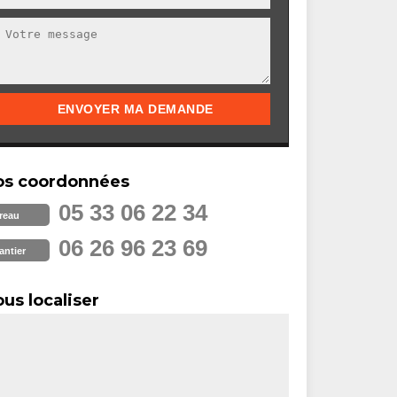
os coordonnées
05 33 06 22 34
reau
06 26 96 23 69
antier
us localiser