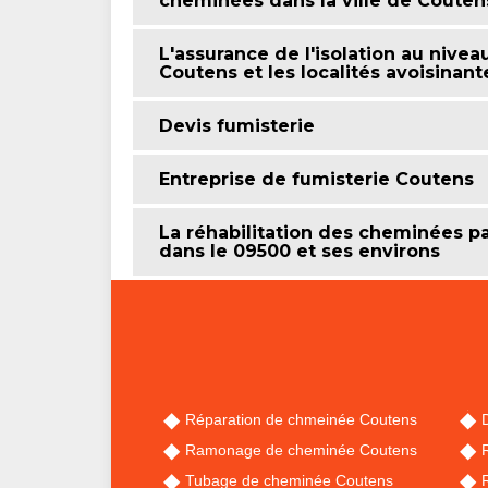
cheminées dans la ville de Couten
L'assurance de l'isolation au nive
Coutens et les localités avoisinan
Devis fumisterie
Entreprise de fumisterie Coutens
La réhabilitation des cheminées 
dans le 09500 et ses environs
Réparation de chmeinée Coutens
Ramonage de cheminée Coutens
Tubage de cheminée Coutens