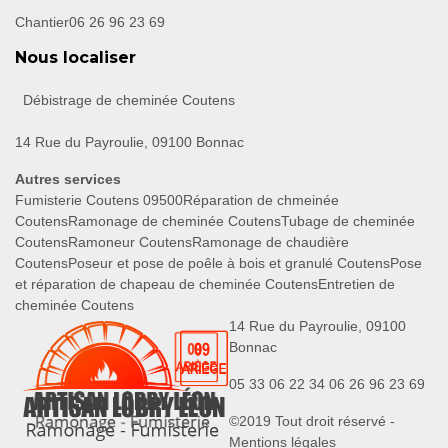
Chantier
06 26 96 23 69
Nous localiser
Débistrage de cheminée Coutens
14 Rue du Payroulie, 09100 Bonnac
Autres services
Fumisterie Coutens 09500
Réparation de chmeinée
Coutens
Ramonage de cheminée Coutens
Tubage de cheminée
Coutens
Ramoneur Coutens
Ramonage de chaudière
Coutens
Poseur et pose de poêle à bois et granulé Coutens
Pose
et réparation de chapeau de cheminée Coutens
Entretien de
cheminée Coutens
14 Rue du Payroulie, 09100
Bonnac
05 33 06 22 34
06 26 96 23 69
©2019 Tout droit réservé -
Mentions légales