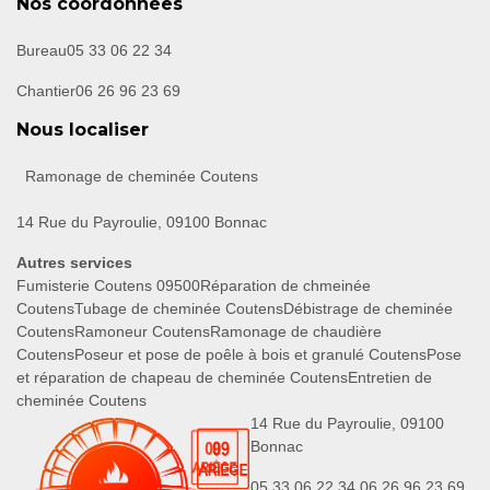
Nos coordonnées
Bureau
05 33 06 22 34
Chantier
06 26 96 23 69
Nous localiser
Ramonage de cheminée Coutens
14 Rue du Payroulie, 09100 Bonnac
Autres services
Fumisterie Coutens 09500
Réparation de chmeinée
Coutens
Tubage de cheminée Coutens
Débistrage de cheminée
Coutens
Ramoneur Coutens
Ramonage de chaudière
Coutens
Poseur et pose de poêle à bois et granulé Coutens
Pose
et réparation de chapeau de cheminée Coutens
Entretien de
cheminée Coutens
14 Rue du Payroulie, 09100
Bonnac
05 33 06 22 34
06 26 96 23 69