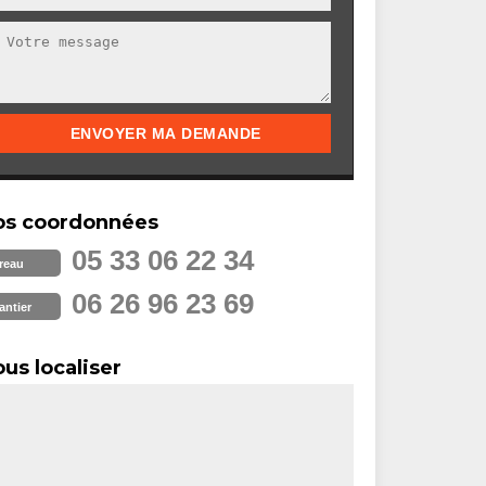
os coordonnées
05 33 06 22 34
reau
06 26 96 23 69
antier
us localiser