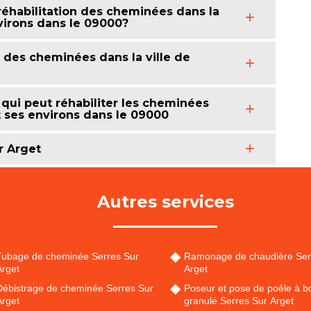
 réhabilitation des cheminées dans la
nvirons dans le 09000?
u des cheminées dans la ville de
qui peut réhabiliter les cheminées
et ses environs dans le 09000
r Arget
Autres services
Tubage de cheminée Serres Sur
Ramonage de chaudière Ser
Arget
Arget
Débistrage de cheminée Serres Sur
Poseur et pose de poêle à bo
Arget
granulé Serres Sur Arget