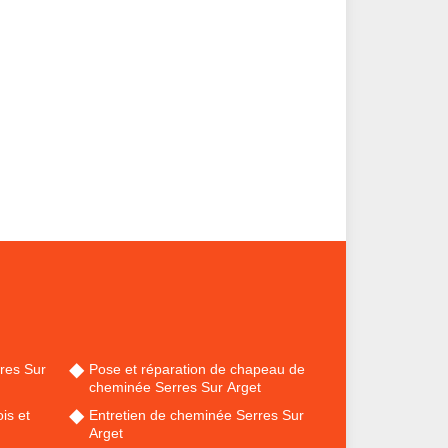
res Sur
Pose et réparation de chapeau de
cheminée Serres Sur Arget
is et
Entretien de cheminée Serres Sur
Arget