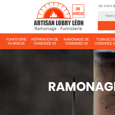
ON VOUS 
FUMISTERIE
RÉPARATION DE
RAMONAGE DE
TUBAGE D
09 ARIÈGE
CHMEINÉE 09
CHEMINÉE 09
CHEMINÉE 0