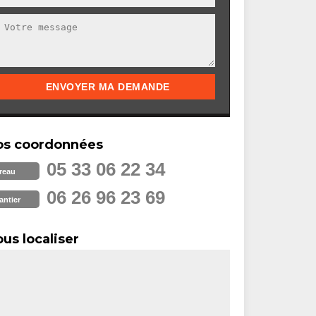
os coordonnées
05 33 06 22 34
reau
06 26 96 23 69
antier
us localiser