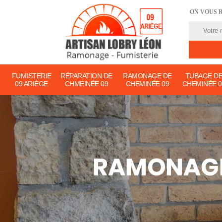
ON VOUS 
FUMISTERIE
RÉPARATION DE
RAMONAGE DE
TUBAGE D
09 ARIÈGE
CHMEINÉE 09
CHEMINÉE 09
CHEMINÉE 0