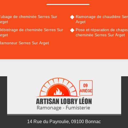
Tubage de cheminée Serres Sur
Ramonage de chaudière Ser
Arget
Arget
Débistrage de cheminée Serres Sur
Pose et réparation de chape
Arget
cheminée Serres Sur Arget
Ramoneur Serres Sur Arget
14 Rue du Payroulie, 09100 Bonnac