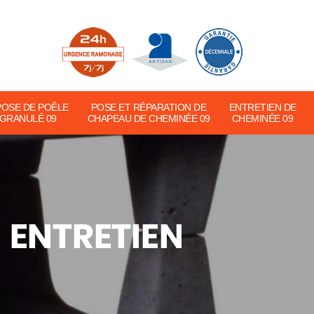
POSE DE POÊLE
POSE ET RÉPARATION DE
ENTRETIEN DE
 GRANULÉ 09
CHAPEAU DE CHEMINÉE 09
CHEMINÉE 09