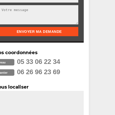
os coordonnées
05 33 06 22 34
reau
06 26 96 23 69
antier
us localiser