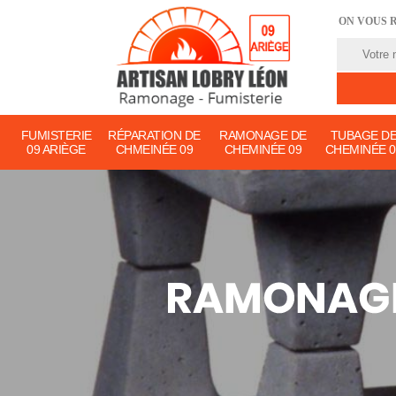
ON VOUS 
FUMISTERIE
RÉPARATION DE
RAMONAGE DE
TUBAGE D
09 ARIÈGE
CHMEINÉE 09
CHEMINÉE 09
CHEMINÉE 0