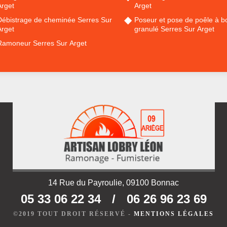
Arget
Arget
Débistrage de cheminée Serres Sur
Poseur et pose de poêle à bo
Arget
granulé Serres Sur Arget
Ramoneur Serres Sur Arget
14 Rue du Payroulie, 09100 Bonnac
05 33 06 22 34
/
06 26 96 23 69
©2019 TOUT DROIT RÉSERVÉ -
MENTIONS LÉGALES